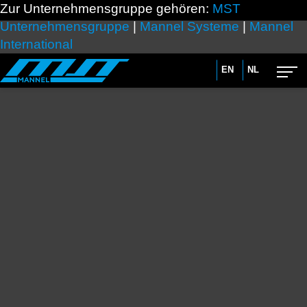
Zur Unternehmensgruppe gehören:
MST
Unternehmensgruppe
|
Mannel Systeme
|
Mannel
International
EN
NL
Advanced search