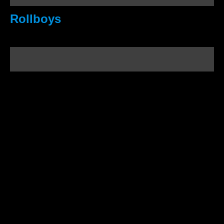
Rollboys
Wälzlager
MST Mannel Systemtechnik GmbH
Karlstraße 20
42897 Remscheid