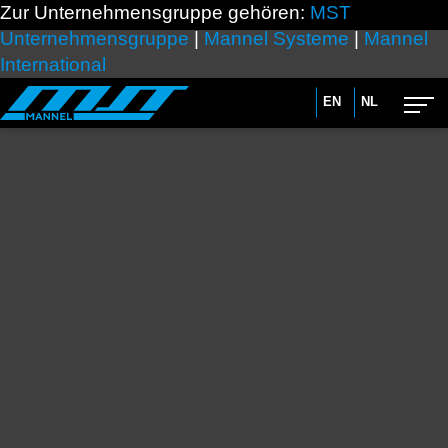
Zur Unternehmensgruppe gehören:
MST
Unternehmensgruppe
|
Mannel Systeme
|
Mannel
International
EN
NL
Advanced search