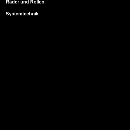
Räder und Rollen
Systemtechnik
Impressum
AGB
Widerrufsbelehrung
Allgemeine Einkaufsbedingungen
Allgemeine Verkaufsbedingungen
Barrierefreiheitserklärung
Zum Kontaktformular